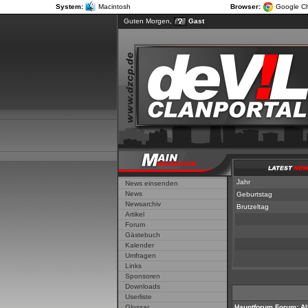
System:
Macintosh
Browser:
Google C
Guten Morgen,
Gast
Jahr
News einsenden
News
Geburtstag
Newsarchiv
Brutzeltag
Artikel
Forum
Gästebuch
Kalender
Umfragen
Links
Sponsoren
Downloads
Userliste
Glossar
Hauptforum
Forum:
Al