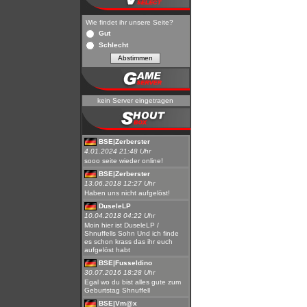
Wie findet ihr unsere Seite?
Gut
Schlecht
kein Server eingetragen
BSE|Zerberster
4.01.2024 21:48 Uhr
sooo seite wieder online!
BSE|Zerberster
13.06.2018 12:27 Uhr
Haben uns nicht aufgelöst!
DuseleLP
10.04.2018 04:22 Uhr
Moin hier ist DuseleLP /
Shnuffells Sohn Und ich finde
es schon krass das ihr euch
aufgelöst habt
BSE|Fusseldino
30.07.2016 18:28 Uhr
Egal wo du bist alles gute zum
Geburtstag Shnuffell
BSE|Vm@x