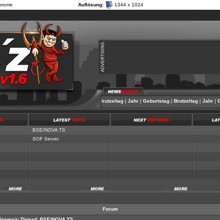
hrome
Auflösung:
1344 x 1024
Jahr
|
Geburtstag
|
Brutzeltag
|
Jahr
|
Geburtstag
|
Brutzeltag
|
Jahr
|
Geb
BSE/NOVA TS
SOF Server
Forum
lgemein
Thread:
BSE/NOVA TS