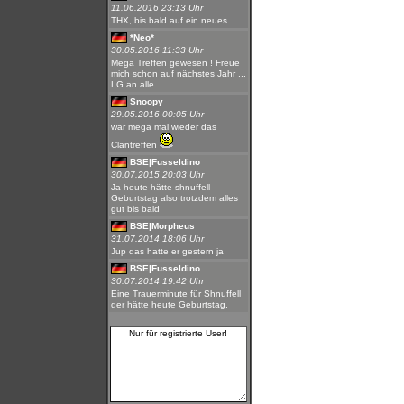
11.06.2016 23:13 Uhr
THX, bis bald auf ein neues.
*Neo*
30.05.2016 11:33 Uhr
Mega Treffen gewesen ! Freue
mich schon auf nächstes Jahr ...
LG an alle
Snoopy
29.05.2016 00:05 Uhr
war mega mal wieder das
Clantreffen
BSE|Fusseldino
30.07.2015 20:03 Uhr
Ja heute hätte shnuffell
Geburtstag also trotzdem alles
gut bis bald
BSE|Morpheus
31.07.2014 18:06 Uhr
Jup das hatte er gestern ja
BSE|Fusseldino
30.07.2014 19:42 Uhr
Eine Trauerminute für Shnuffell
der hätte heute Geburtstag.