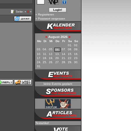
Seite: «
1
»
»
Registrieren
»
Passwort vergessen
«
»
August 2026
Mo
Di
Mi
Do
Fr
Sa
So
01.
02.
03.
04.
05.
07.
08.
09.
06.
10.
11.
12.
13.
14.
15.
16.
17.
18.
19.
20.
21.
22.
23.
24.
25.
26.
27.
28.
29.
30.
31.
keine Events geplant
Testartikel