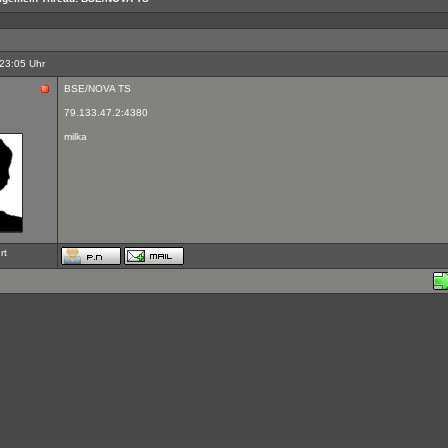
23:05 Uhr
BSE/NOVA TS
79.133.47.2:4380
milka
rt