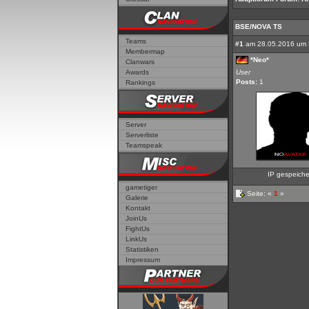
BSE/NOVA TS
Teams
#1
am 28.05.2016 um 
Membermap
*Neo*
Clanwars
Awards
User
Posts:
1
Rankings
Server
Serverliste
Teamspeak
IP gespeiche
gametiger
Seite: «
1
»
Galerie
Kontakt
JoinUs
FightUs
LinkUs
Statistiken
Impressum