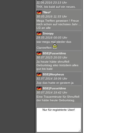
11.06.2016 23:13 Uhr
THX, bis bald auf ein neues.
*Neo*
30.05.2016 11:33 Uhr
Mega Treffen gewesen ! Freue
mich schon auf nächstes Jahr ...
LG an alle
Snoopy
29.05.2016 00:05 Uhr
war mega mal wieder das
Clantreffen
BSE|Fusseldino
30.07.2015 20:03 Uhr
Ja heute hätte shnuffell
Geburtstag also trotzdem alles
gut bis bald
BSE|Morpheus
31.07.2014 18:06 Uhr
Jup das hatte er gestern ja
BSE|Fusseldino
30.07.2014 19:42 Uhr
Eine Trauerminute für Shnuffell
der hätte heute Geburtstag.