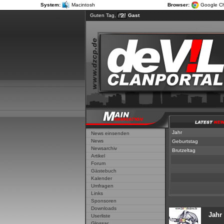
System:
Macintosh
Browser:
Google C
Guten Tag,
Gast
Jahr
News einsenden
News
Geburtstag
Newsarchiv
Brutzeltag
Artikel
Forum
Gästebuch
Kalender
Umfragen
Links
Sponsoren
Downloads
Jahr
Userliste
Glossar