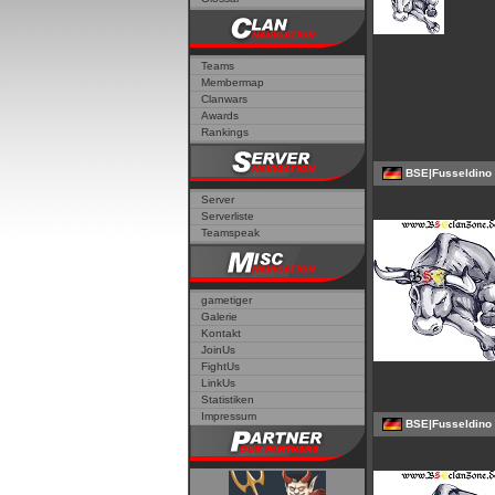
Teams
Membermap
Clanwars
Awards
Rankings
BSE|Fusseldino
Server
Serverliste
Teamspeak
gametiger
Galerie
Kontakt
JoinUs
FightUs
LinkUs
Statistiken
Impressum
BSE|Fusseldino