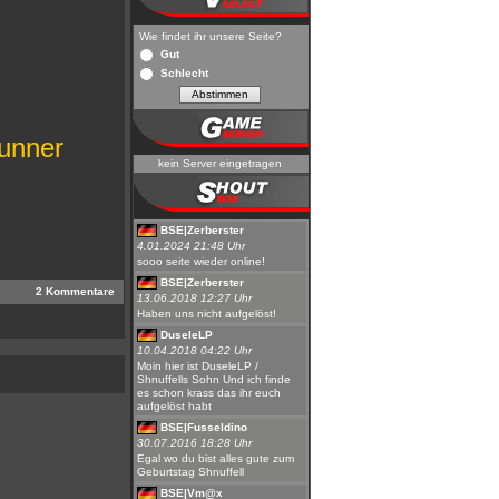
Wie findet ihr unsere Seite?
Gut
Schlecht
unner
kein Server eingetragen
BSE|Zerberster
4.01.2024 21:48 Uhr
sooo seite wieder online!
BSE|Zerberster
2 Kommentare
13.06.2018 12:27 Uhr
Haben uns nicht aufgelöst!
DuseleLP
10.04.2018 04:22 Uhr
Moin hier ist DuseleLP /
Shnuffells Sohn Und ich finde
es schon krass das ihr euch
aufgelöst habt
BSE|Fusseldino
30.07.2016 18:28 Uhr
Egal wo du bist alles gute zum
Geburtstag Shnuffell
BSE|Vm@x