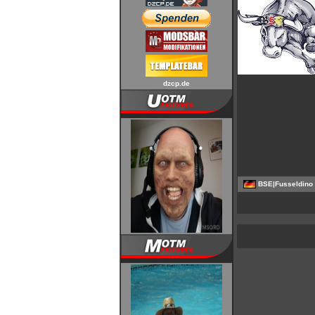
dzcp.de
BSE|Fusseldino