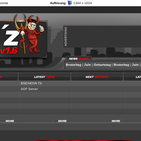
hrome
Auflösung:
1344 x 1024
Jahr
|
Geburtstag
|
Brutzeltag
|
Jahr
|
Geburtstag
|
Brutzeltag
|
Jahr
|
Ge
BSE/NOVA TS
SOF Server