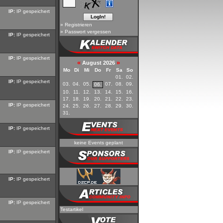
IP:
IP gespeichert
»
Registrieren
»
Passwort vergessen
IP:
IP gespeichert
IP:
IP gespeichert
«
»
August 2026
Mo
Di
Mi
Do
Fr
Sa
So
01.
02.
IP:
IP gespeichert
03.
04.
05.
07.
08.
09.
06.
10.
11.
12.
13.
14.
15.
16.
17.
18.
19.
20.
21.
22.
23.
IP:
IP gespeichert
24.
25.
26.
27.
28.
29.
30.
31.
IP:
IP gespeichert
keine Events geplant
IP:
IP gespeichert
IP:
IP gespeichert
IP:
IP gespeichert
Testartikel