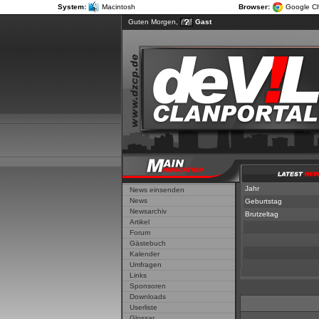
System:
Macintosh
Browser:
Google C
Guten Morgen,
Gast
Jahr
News einsenden
News
Geburtstag
Newsarchiv
Brutzeltag
Artikel
Forum
Gästebuch
Kalender
Umfragen
Links
Sponsoren
Downloads
Userliste
Glossar