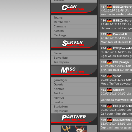
#37
BSE|Zerberst
4.01.2024 21:48 Uhr
sooo seite wieder onlin
Teams
#36
BSE|Zerberst
Membermap
13.06.2018 12:27 Uhr
Clanwars
Haben uns nicht aufgel
Awards
#35
DuseleLP
Rankings
10.04.2018 04:22 Uhr
Moin hier ist DuseleLP
#34
BSE|Fusseld
30.07.2016 18:28 Uhr
Server
Egal wo du bist alles 
Serverliste
Teamspeak
#33
BSE|Vm@x
11.06.2016 23:13 Uhr
THX, bis bald auf ein 
#32
*Neo*
30.05.2016 11:33 Uhr
gametiger
Mega Treffen gewesen !
Galerie
Kontakt
#31
Snoopy
JoinUs
29.05.2016 00:05 Uhr
FightUs
war mega mal wieder d
LinkUs
#30
BSE|Fusseld
Statistiken
30.07.2015 20:03 Uhr
Impressum
Ja heute hätte shnuffel
#29
BSE|Morphe
31.07.2014 18:06 Uhr
Jup das hatte er gester