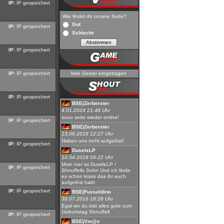
IP:
IP gespeichert
Wie findet ihr unsere Seite?
Gut
IP:
IP gespeichert
Schlecht
IP:
IP gespeichert
IP:
IP gespeichert
kein Server eingetragen
IP:
IP gespeichert
BSE|Zerberster
4.01.2024 21:48 Uhr
sooo seite wieder online!
IP:
IP gespeichert
BSE|Zerberster
13.06.2018 12:27 Uhr
Haben uns nicht aufgelöst!
IP:
IP gespeichert
DuseleLP
10.04.2018 04:22 Uhr
Moin hier ist DuseleLP /
IP:
IP gespeichert
Shnuffells Sohn Und ich finde
es schon krass das ihr euch
aufgelöst habt
IP:
IP gespeichert
BSE|Fusseldino
30.07.2016 18:28 Uhr
Egal wo du bist alles gute zum
Geburtstag Shnuffell
IP:
IP gespeichert
BSE|Vm@x