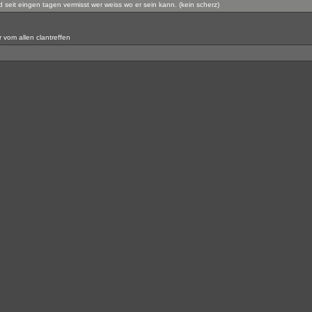
d seit eingen tagen vermisst wer weiss wo er sein kann. (kein scherz)
r vom allen clantreffen