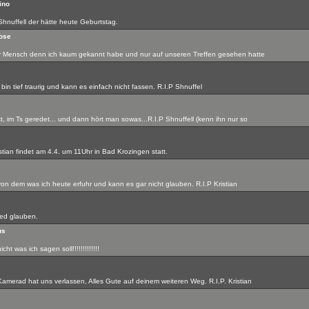
ino
Shnuffell der hätte heute Geburtstag.
ose
r Mensch denn ich kaum gekannt habe und nur auf unseren Treffen gesehen hatte
in tief traurig und kann es einfach nicht fassen. R.I.P Shnuffel
, im Ts geredet... und dann hört man sowas...R.I.P Shnuffell (kenn ihn nur so
stian findet am 4.4. um 11Uhr in Bad Krozingen statt.
 von dem was ich heute erfuhr und kann es gar nicht glauben. R.I.P Kristian
ned glauben.
us
ht was ich sagen soll!!!!!!!!!!!!!
amerad hat uns verlassen, Alles Gute auf deinem weiteren Weg. R.I.P. Kristian