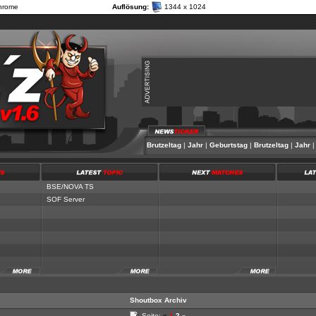
hrome
Auflösung:
1344 x 1024
Jahr
|
Geburtstag
|
Brutzeltag
|
Jahr
|
Geburtstag
|
Brutzeltag
|
Jahr
|
Ge
BSE/NOVA TS
SOF Server
Shoutbox Archiv
Seite:
«
1
2
»