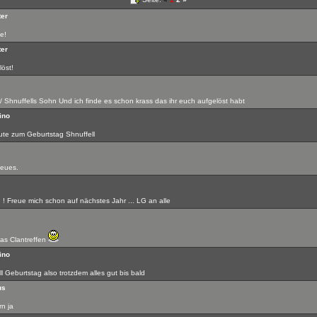
er
e!
er
öst!
 / Shnuffells Sohn Und ich finde es schon krass das ihr euch aufgelöst habt
ino
gute zum Geburtstag Shnuffell
neues.
 Freue mich schon auf nächstes Jahr ... LG an alle
as Clantreffen
ino
l Geburtstag also trotzdem alles gut bis bald
us
n ja