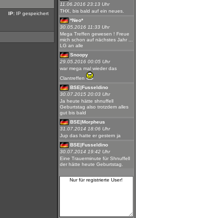
11.06.2016 23:13 Uhr
THX, bis bald auf ein neues.
IP:
IP gespeichert
*Neo*
30.05.2016 11:33 Uhr
Mega Treffen gewesen ! Freue
mich schon auf nächstes Jahr ...
LG an alle
Snoopy
29.05.2016 00:05 Uhr
war mega mal wieder das
Clantreffen
BSE|Fusseldino
30.07.2015 20:03 Uhr
Ja heute hätte shnuffell
Geburtstag also trotzdem alles
gut bis bald
BSE|Morpheus
31.07.2014 18:06 Uhr
Jup das hatte er gestern ja
BSE|Fusseldino
30.07.2014 19:42 Uhr
Eine Trauerminute für Shnuffell
der hätte heute Geburtstag.