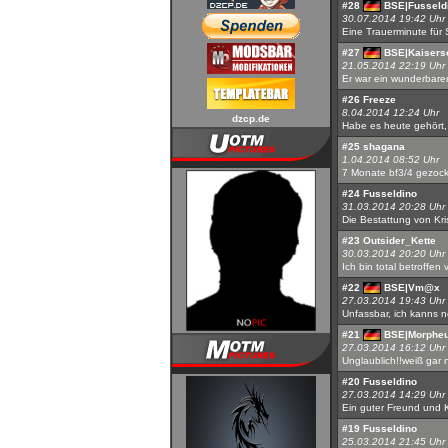
#28
BSE|Fusseld
30.07.2014 19:42 Uhr
Eine Trauerminute für 
#27
BSE|Kaisers
21.05.2014 22:19 Uhr
Er war ein wunderbare
#26
Freeze
8.04.2014 12:24 Uhr
dzcp.de
Habe es heute gehört, b
#25
shagana
1.04.2014 08:52 Uhr
7 Monate bf3/4 gezockt
#24
Fusseldino
31.03.2014 20:28 Uhr
Die Bestattung von Kri
#23
Outsider_Kette
30.03.2014 20:20 Uhr
Ich bin total betroffen
#22
BSE|Vm@x
27.03.2014 19:43 Uhr
Unfassbar, ich kanns 
#21
BSE|Morphe
27.03.2014 16:12 Uhr
Unglaublich!!weiß gar nic
#20
Fusseldino
27.03.2014 14:29 Uhr
Ein guter Freund und K
#19
Fusseldino
25.03.2014 21:45 Uhr