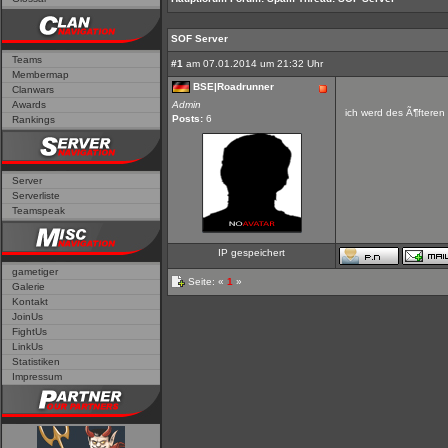
SOF Server
Teams
#1
am 07.01.2014 um 21:32 Uhr
Membermap
BSE|Roadrunner
Clanwars
Awards
Admin
ich werd des Ã¶fteren 
Posts:
6
Rankings
Server
Serverliste
Teamspeak
IP gespeichert
gametiger
Seite: «
1
»
Galerie
Kontakt
JoinUs
FightUs
LinkUs
Statistiken
Impressum