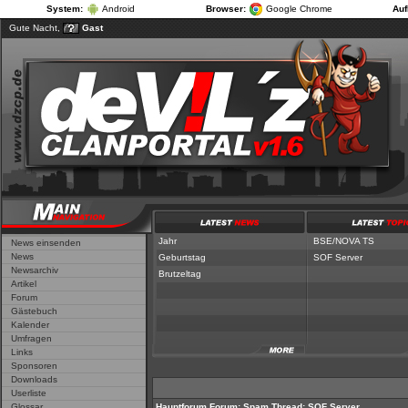
System:
Android
Browser:
Google Chrome
Auf
Gute Nacht,
Gast
Jahr
|
Geburtst
Jahr
BSE/NOVA TS
News einsenden
News
Geburtstag
SOF Server
Newsarchiv
Brutzeltag
Artikel
Forum
Gästebuch
Kalender
Umfragen
Links
Sponsoren
Downloads
Userliste
Glossar
Hauptforum
Forum:
Spam
Thread:
SOF Server